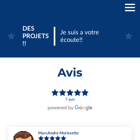
DES
Je suis a votre
PROJETS
écoute!!
!!
Avis
7 avis
MarcAndre Morissette